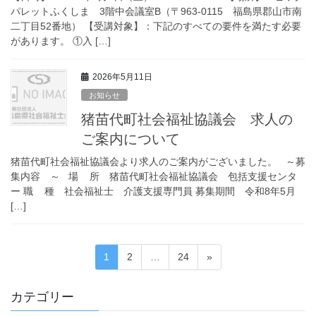
パレットふくしま 3階中会議室B（〒963-0115 福島県郡山市南
二丁目52番地） 【受講対象】：下記のすべての要件を満たす必要
があります。 ①入 […]
2026年5月11日
お知らせ
猪苗代町社会福祉協議会 求人の
ご案内について
猪苗代町社会福祉協議会より求人のご案内がございました。 ～募
集内容 ～ 場 所 猪苗代町社会福祉協議会 包括支援センタ
ー 職 種 社会福祉士 介護支援専門員 募集期間 令和8年5月
[…]
投
固
固
固
1
2
…
24
»
稿
定
定
定
ペ
ペ
ペ
ナ
カテゴリー
ー
ー
ー
ビ