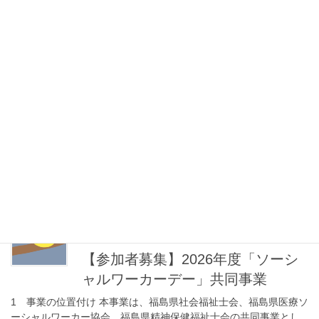
いたお問い合わせにつきましては、8月 […]
2026年6月24日
お知らせ
公益財団法人仁泉会 社会福祉士
募集について
公益財団法人 仁泉会より求人のご案内がございました。 【第1
回 募集】 書類受付締切日【必着】：2026年7月29日（水） 試験
日：2026年8月8日（土） 【第2回 募集】 書類受付締切日【必
着】：2026年９月25日 […]
2026年6月16日
お知らせ
【参加者募集】2026年度「ソーシ
ャルワーカーデー」共同事業
1 事業の位置付け 本事業は、福島県社会福祉士会、福島県医療ソ
ーシャルワーカー協会、福島県精神保健福祉士会の共同事業とし