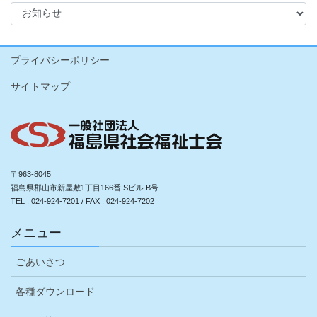
ジ
ジ
ジ
カ
ゲ
テ
ー
ゴ
リ
シ
プライバシーポリシー
ー
ョ
サイトマップ
ン
〒963-8045
福島県郡山市新屋敷1丁目166番 Sビル B号
TEL : 024-924-7201 / FAX : 024-924-7202
メニュー
ごあいさつ
各種ダウンロード