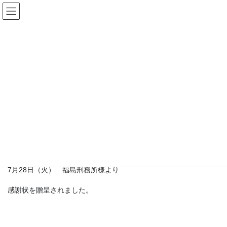
コ
ナ
ン
ビ
テ
ゲ
ン
ー
お知らせ
ツ
シ
へ
ョ
HOME
お知らせ
「第70回社会を明るくする運動」 感謝状贈呈式
ス
ン
キ
に
ッ
移
2020年8月4日
/ 最終更新日時 :
2020年8月4日
事務局
プ
動
お知らせ
「第70回社会を明るくする運
動」 感謝状贈呈式
7月28日（火） 福島刑務所様より
感謝状を贈呈されました。